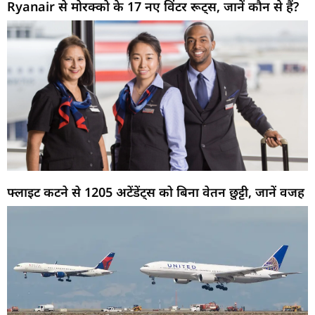
Ryanair से मोरक्को के 17 नए विंटर रूट्स, जानें कौन से हैं?
फ्लाइट कटने से 1205 अटेंडेंट्स को बिना वेतन छुट्टी, जानें वजह