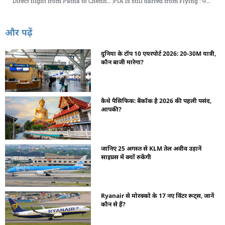
Direct flight from Patna to Chennai : पटना से चेन्नई के लिए सीधी फ्लाइट, जानें किस समय उड़ेगी और क्या होगा किराया
PIA is still barred from Flying : पीआईए को अभी भी UK के लिए उड़ान भरने से रोका गया
और पढ़ें
दुनिया के टॉप 10 एयरपोर्ट 2026: 20-30M यात्री,
कौन बाजी मारेगा?
कैथे पैसिफिक: बैंकॉक है 2026 की पहली पसंद,
आपकी?
जानिए 25 अगस्त से KLM तेल अवीव उड़ानें
साइप्रस में क्यों रुकेंगी
Ryanair से मोरक्को के 17 नए विंटर रूट्स, जानें
कौन से हैं?