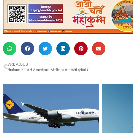
PREVIOUS
Hudson नायक ने American Airlines की छंटनी चुनौती दी