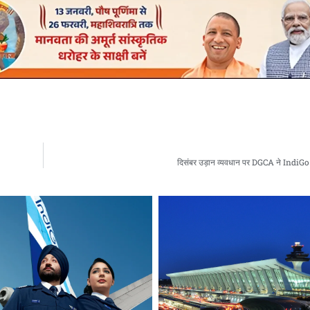
दिसंबर उड़ान व्यवधान पर DGCA ने IndiGo 