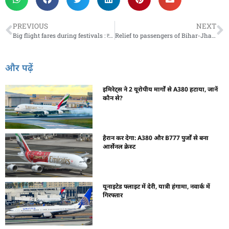
PREVIOUS
NEXT
Big flight fares during festivals : त्याहारों में बड़े फलाईट किराए, पहले से करें बुकिंग और बचाएं बड़ा खर्च
Relief to passengers of Bihar-Jharkhand : बिहार-झारखंड के यात्रियों को राहत, 17 सितंबर से शुरू होगी रांची-पूर्णिया फ्लाइट
और पढ़ें
इमिरेट्स ने 2 यूरोपीय मार्गों से A380 हटाया, जानें
कौन से?
हैरान कर देगा: A380 और B777 पुर्जों से बना
आर्सेनल क्रेस्ट
यूनाइटेड फ्लाइट में देरी, यात्री हंगामा, नवार्क में
गिरफ्तार