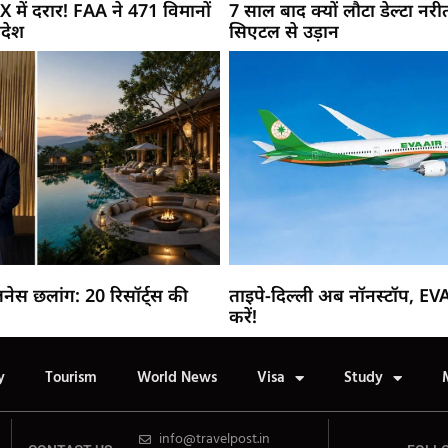
 में दरार! FAA ने 471 विमानों
7 साल बाद क्यों लौटा डेल्टा नर
देश
सिएटल से उड़ान
नेस छलांग: 20 रिसॉर्ट्स की
ताइपे-दिल्ली अब नॉनस्टॉप, EV
करें!
y
Tourism
World News
Visa
Study
info@travelpost.in