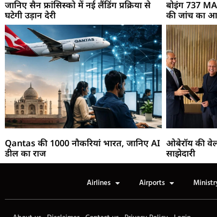
जानिए सैन फ्रांसिस्को में नई लैंडिंग प्रक्रिया से
बोइंग 737 MAX
घटेगी उड़ान देरी
की जांच का आ
Qantas की 1000 नौकरियां भारत, जानिए AI
ओबेरॉय की वेल
डील का राज
साझेदारी
Airlines
Airports
Ministr