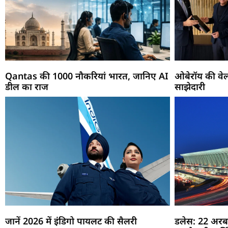
Qantas की 1000 नौकरियां भारत, जानिए AI
ओबेरॉय की वेल
डील का राज
साझेदारी
जानें 2026 में इंडिगो पायलट की सैलरी
डलेस: 22 अरब