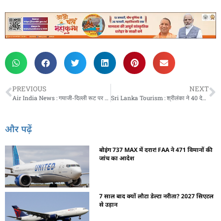
PREVIOUS
NEXT
Air India News : गयाजी-दिल्ली रूट पर फ्लाइट बुकिंग शुरू, जानिए कितना होगा किराया
Sri Lanka Tourism : श्रीलंका ने 40 देशों के नागरिकों के लिए मुफ्त वीजा नीति का किया ऐलान, जानिए वजह
और पढ़ें
बोइंग 737 MAX में दरार! FAA ने 471 विमानों की
जांच का आदेश
7 साल बाद क्यों लौटा डेल्टा नरीता? 2027 सिएटल
से उड़ान