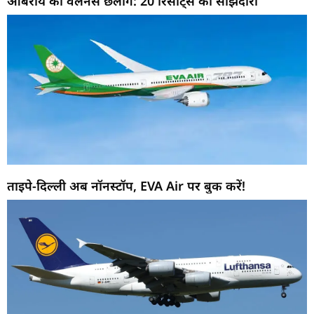
ओबेरॉय की वेलनेस छलांग: 20 रिसॉर्ट्स की साझेदारी
ताइपे-दिल्ली अब नॉनस्टॉप, EVA Air पर बुक करें!