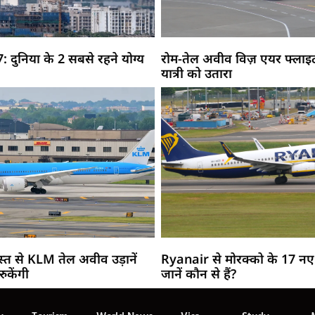
: दुनिया के 2 सबसे रहने योग्य
रोम-तेल अवीव विज़ एयर फ्लाइट 
यात्री को उतारा
त से KLM तेल अवीव उड़ानें
Ryanair से मोरक्को के 17 नए 
 रुकेंगी
जानें कौन से हैं?