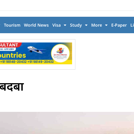
y
Tourism
World News
Visa
Study
More
E-Paper
L
 दबदबा