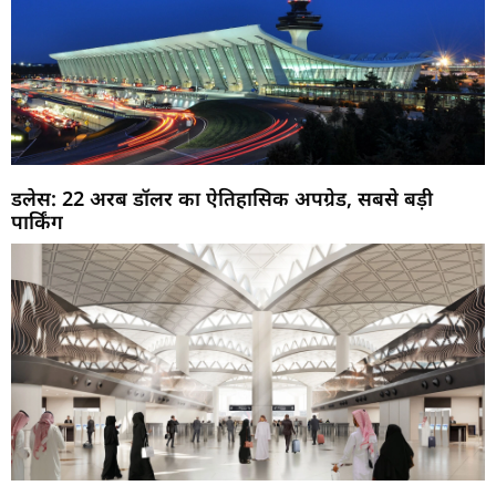
डलेस: 22 अरब डॉलर का ऐतिहासिक अपग्रेड, सबसे बड़ी
पार्किंग