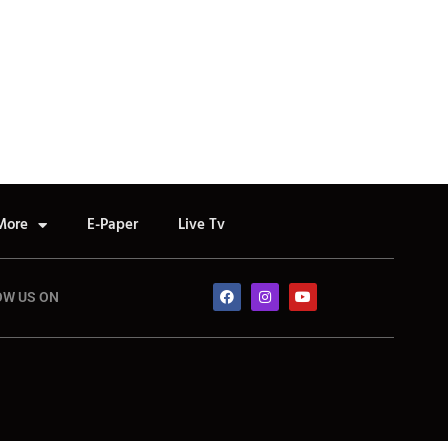
More
E-Paper
Live Tv
OW US ON