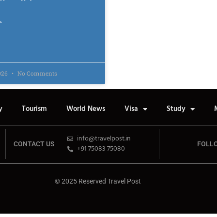
»
2026
No Comments
y
Tourism
World News
Visa
Study
info@travelpost.in
CONTACT US
FOLL
+91 75083 75080
© 2025 Reserved Travel Post