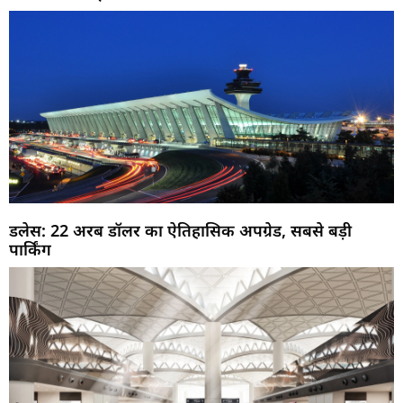
डलेस: 22 अरब डॉलर का ऐतिहासिक अपग्रेड, सबसे बड़ी
पार्किंग