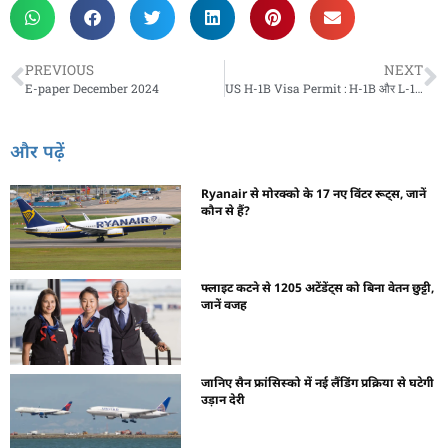
PREVIOUS
NEXT
E-paper December 2024
US H-1B Visa Permit : H-1B और L-1 वीजा धारकों के जीवनसाथी के लिए बड़ी राहत, वर्क परमिट नवीनीकरण की अवधि बढ़ाई जाएगी
और पढ़ें
Ryanair से मोरक्को के 17 नए विंटर रूट्स, जानें
कौन से हैं?
फ्लाइट कटने से 1205 अटेंडेंट्स को बिना वेतन छुट्टी,
जानें वजह
जानिए सैन फ्रांसिस्को में नई लैंडिंग प्रक्रिया से घटेगी
उड़ान देरी