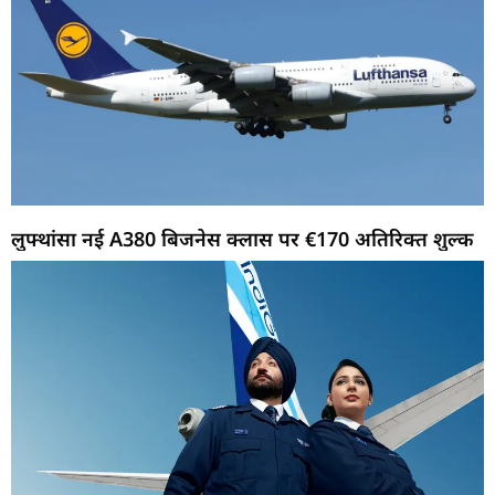
लुफ्थांसा नई A380 बिजनेस क्लास पर €170 अतिरिक्त शुल्क