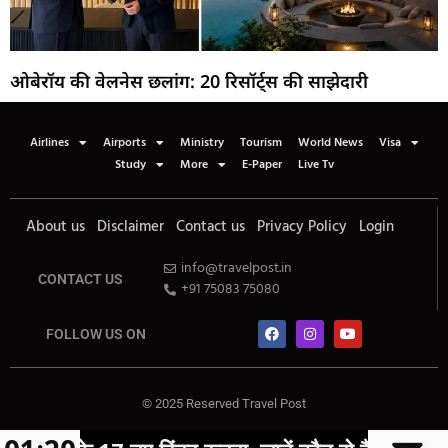
ओबेरॉय की वेलनेस छलांग: 20 रिसॉर्ट्स की साझेदारी
Airlines
Airports
Ministry
Tourism
World News
Visa
Study
More
E-Paper
Live Tv
About us
Disclaimer
Contact us
Privacy Policy
Login
info@travelpost.in
CONTACT US
+91 75083 75080
FOLLOW US ON
© 2025 Reserved Travel Post