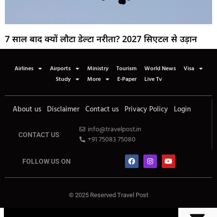
7 साल बाद क्यों लौटा डेल्टा नरीता? 2027 सिएटल से उड़ान
Airlines
Airports
Ministry
Tourism
World News
Visa
Study
More
E-Paper
Live Tv
About us
Disclaimer
Contact us
Privacy Policy
Login
info@travelpost.in
CONTACT US
+91 75083 75080
FOLLOW US ON
© 2025 Reserved Travel Post