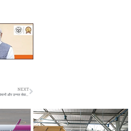
NEXT
air india international flights : एयर इंडिया का अंतरराष्ट्रीय नेटवर्क विस्तार, नए विमानों और उन्नत सेवाओं के साथ बढ़ेगी कनेक्टिविटी