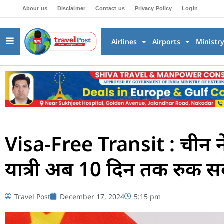
About us
Disclaimer
Contact us
Privacy Policy
Login
Airlines
Airports
Ministr
Visa-Free Transit : चीन ने वी
यात्री अब 10 दिन तक रुक सक
Travel Post
December 17, 2024
5:15 pm