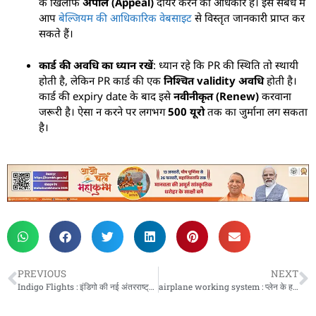
के खिलाफ
अपील (Appeal)
दायर करने का अधिकार है। इस संबंध में
आप
बेल्जियम की आधिकारिक वेबसाइट
से विस्तृत जानकारी प्राप्त कर
सकते हैं।
कार्ड की अवधि का ध्यान रखें
: ध्यान रहे कि PR की स्थिति तो स्थायी
होती है, लेकिन PR कार्ड की एक
निश्चित validity अवधि
होती है।
कार्ड की expiry date के बाद इसे
नवीनीकृत (Renew)
करवाना
जरूरी है। ऐसा न करने पर लगभग
500 यूरो
तक का जुर्माना लग सकता
है।
PREVIOUS
NEXT
Indigo Flights : इंडिगो की नई अंतरराष्ट्रीय उड़ानें: दिल्ली-हनोई रूट और विस्तार की रणनीति
airplane working system : प्लेन के हर हिस्से का रोल क्या है? जानिए कैसे होता है हवाई सफर मुमकिन