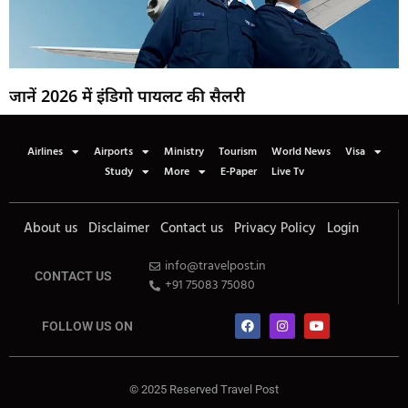
जानें 2026 में इंडिगो पायलट की सैलरी
Airlines
Airports
Ministry
Tourism
World News
Visa
Study
More
E-Paper
Live Tv
About us
Disclaimer
Contact us
Privacy Policy
Login
info@travelpost.in
CONTACT US
+91 75083 75080
FOLLOW US ON
© 2025 Reserved Travel Post