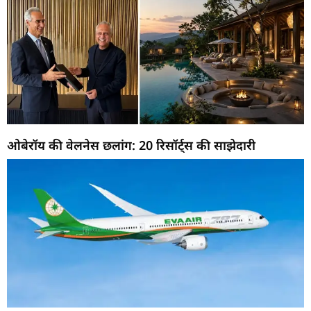
ओबेरॉय की वेलनेस छलांग: 20 रिसॉर्ट्स की साझेदारी