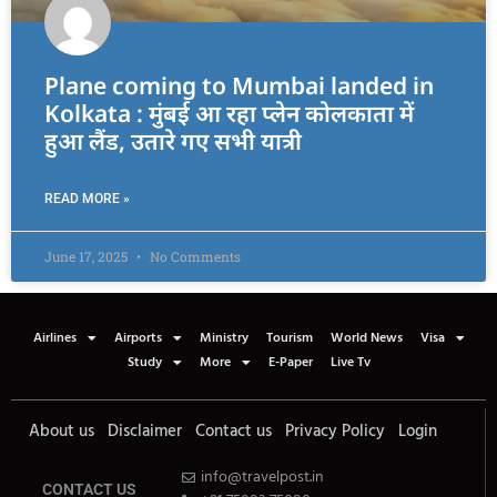
Plane coming to Mumbai landed in
Kolkata : मुंबई आ रहा प्लेन कोलकाता में
हुआ लैंड, उतारे गए सभी यात्री
READ MORE »
June 17, 2025
No Comments
Airlines
Airports
Ministry
Tourism
World News
Visa
Study
More
E-Paper
Live Tv
About us
Disclaimer
Contact us
Privacy Policy
Login
info@travelpost.in
CONTACT US