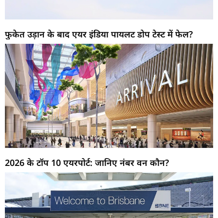
फुकेत उड़ान के बाद एयर इंडिया पायलट डोप टेस्ट में फेल?
2026 के टॉप 10 एयरपोर्ट: जानिए नंबर वन कौन?