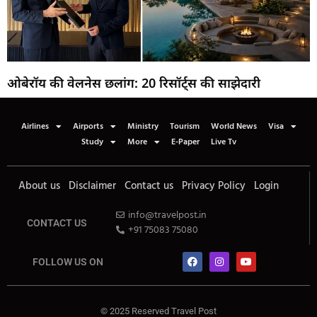
ओबेरॉय की वेलनेस छलांग: 20 रिसॉर्ट्स की साझेदारी
Airlines
Airports
Ministry
Tourism
World News
Visa
Study
More
E-Paper
Live Tv
About us
Disclaimer
Contact us
Privacy Policy
Login
info@travelpost.in
CONTACT US
+91 75083 75080
FOLLOW US ON
© 2025 Reserved Travel Post