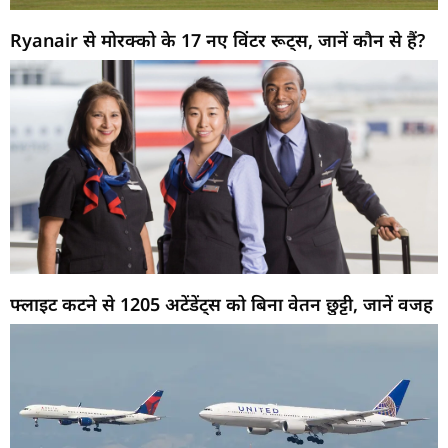
Ryanair से मोरक्को के 17 नए विंटर रूट्स, जानें कौन से हैं?
फ्लाइट कटने से 1205 अटेंडेंट्स को बिना वेतन छुट्टी, जानें वजह