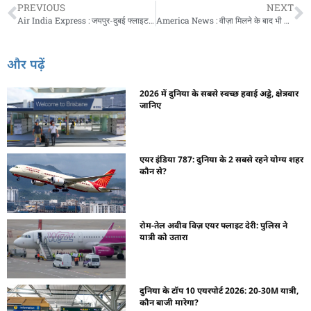
PREVIOUS
NEXT
Air India Express : जयपुर-दुबई फ्लाइट 6 घंटे बाद भी उड़ान नहीं भर पाई, यात्रियों में भारी नाराज़गी
America News : वीज़ा मिलने के बाद भी अमेरिकी निगरानी जारी, नियम तोड़ने पर वीज़ा होगा रद्द
और पढ़ें
2026 में दुनिया के सबसे स्वच्छ हवाई अड्डे, क्षेत्रवार
जानिए
एयर इंडिया 787: दुनिया के 2 सबसे रहने योग्य शहर
कौन से?
रोम-तेल अवीव विज़ एयर फ्लाइट देरी: पुलिस ने
यात्री को उतारा
दुनिया के टॉप 10 एयरपोर्ट 2026: 20-30M यात्री,
कौन बाजी मारेगा?