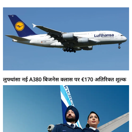
लुफ्थांसा नई A380 बिजनेस क्लास पर €170 अतिरिक्त शुल्क