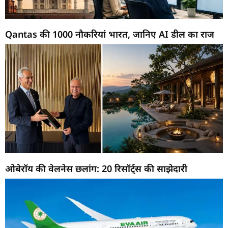
Qantas की 1000 नौकरियां भारत, जानिए AI डील का राज
ओबेरॉय की वेलनेस छलांग: 20 रिसॉर्ट्स की साझेदारी