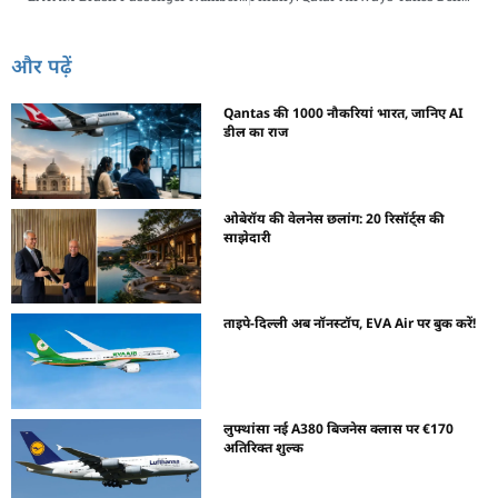
और पढ़ें
Qantas की 1000 नौकरियां भारत, जानिए AI
डील का राज
ओबेरॉय की वेलनेस छलांग: 20 रिसॉर्ट्स की
साझेदारी
ताइपे-दिल्ली अब नॉनस्टॉप, EVA Air पर बुक करें!
लुफ्थांसा नई A380 बिजनेस क्लास पर €170
अतिरिक्त शुल्क