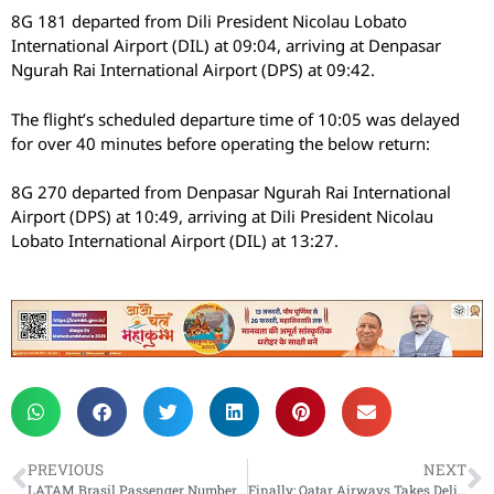
8G 181 departed from Dili President Nicolau Lobato
International Airport (DIL) at 09:04, arriving at Denpasar
Ngurah Rai International Airport (DPS) at 09:42.
The flight’s scheduled departure time of 10:05 was delayed
for over 40 minutes before operating the below return:
8G 270 departed from Denpasar Ngurah Rai International
Airport (DPS) at 10:49, arriving at Dili President Nicolau
Lobato International Airport (DIL) at 13:27.
PREVIOUS
NEXT
LATAM Brasil Passenger Numbers Grow More Than 20% In April
Finally: Qatar Airways Takes Delivery Of First Airbus A350 In Years