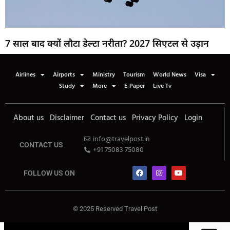
7 साल बाद क्यों लौटा डेल्टा नरीता? 2027 सिएटल से उड़ान
Airlines
Airports
Ministry
Tourism
World News
Visa
Study
More
E-Paper
Live Tv
About us
Disclaimer
Contact us
Privacy Policy
Login
info@travelpost.in
CONTACT US
+91 75083 75080
FOLLOW US ON
© 2025 Reserved Travel Post