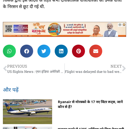
जिसके द्वारा इस आदेश के तहत सभी दीर्घकालिक वीजाधारकों को उनके वीजा
के निरसन से छूट दी गई थी.
PREVIOUS
NEXT
US flights News : एयर इंडिया अमेरिकी उड़ानों के लिए किफायती वैकल्पिक मार्ग की कर रही है तलाश
Flight was delayed due to bad weather : खराब मौसम के कारण फ्लाइट में देरी, यात्रियों को करना पड़ा इंतजार
और पढ़ें
Ryanair से मोरक्को के 17 नए विंटर रूट्स, जानें
कौन से हैं?