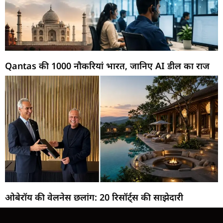
Qantas की 1000 नौकरियां भारत, जानिए AI डील का राज
ओबेरॉय की वेलनेस छलांग: 20 रिसॉर्ट्स की साझेदारी