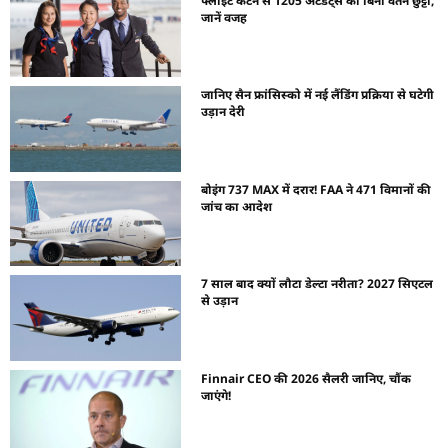
फ्लाइट कटने से 1205 अटेंडेंट्स को बिना वेतन छुट्टी,
जानें वजह
जानिए सैन फ्रांसिस्को में नई लैंडिंग प्रक्रिया से घटेगी
उड़ान देरी
बोइंग 737 MAX में दरार! FAA ने 471 विमानों की
जांच का आदेश
7 साल बाद क्यों लौटा डेल्टा नरीता? 2027 सिएटल
से उड़ान
Finnair CEO की 2026 सैलरी जानिए, चौंक
जाएंगे!