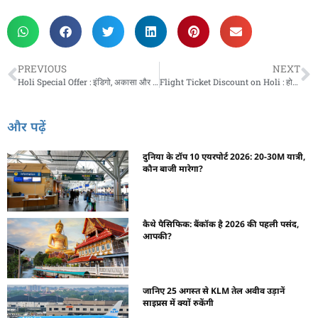
PREVIOUS
NEXT
Holi Special Offer : इंडिगो, अकासा और स्टार एयर की फ्लाइट टिकट पर भारी छूट, जानें ऑफर डिटेल
Flight Ticket Discount on Holi : होली पर ट्रेन टिकट के खर्चे में फ्लाइट से जा पाएंगे घर! ये एयरलाइंस पैसेंजर्स को दे रही हैं धमाकेदार ऑफर
और पढ़ें
दुनिया के टॉप 10 एयरपोर्ट 2026: 20-30M यात्री,
कौन बाजी मारेगा?
कैथे पैसिफिक: बैंकॉक है 2026 की पहली पसंद,
आपकी?
जानिए 25 अगस्त से KLM तेल अवीव उड़ानें
साइप्रस में क्यों रुकेंगी