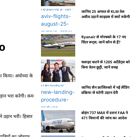
जानिए 25 अगस्त से KLM तेल
अवीव उड़ानें साइप्रस में क्यों रुकेंगी
Ryanair से मोरक्को के 17 नए
विंटर रूट्स, जानें कौन से हैं?
to
फ्लाइट कटने से 1205 अटेंडेंट्स को
बिना वेतन छुट्टी, जानें वजह
ंभ किया। अयोध्या के
जानिए सैन फ्रांसिस्को में नई लैंडिंग
प्रक्रिया से घटेगी उड़ान देरी
 उड़ान भरा करेगी। कम
बोइंग 737 MAX में दरार! FAA ने
ने उड़ान भरी। हिसार
471 विमानों की जांच का आदेश
त्रियों का जोरदार