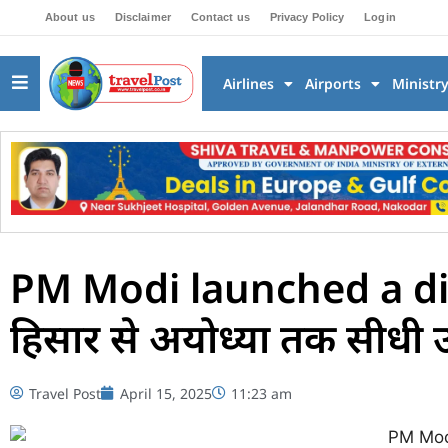
About us
Disclaimer
Contact us
Privacy Policy
Login
Airlines
Airports
Ministr
PM Modi launched a direct 
हिसार से अयोध्या तक सीधी उ
Travel Post
April 15, 2025
11:23 am