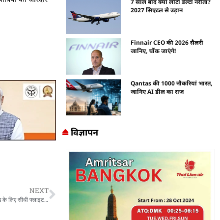
7 साल बाद क्यों लौटा डेल्टा नरीता?
2027 सिएटल से उड़ान
Finnair CEO की 2026 सैलरी
जानिए, चौंक जाएंगे!
Qantas की 1000 नौकरियां भारत,
जानिए AI डील का राज
विज्ञापन
NEXT
Good news for passengers : यात्रियों के लिए खुशखबरी, हिसार से जयपुर और चंडीगढ़ के लिए सीधी फ्लाइट शुरू