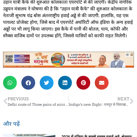
उड़ान यात्री कैफे की शुरुआत कोलकाता एयरपोर्ट से की जाएगी। केंद्रीय नागरिक
उड्डयन मंत्रालय ने घोषणा की है कि “उड़ान यात्री कैफे” की शुरुआत कोलकाता के
नेताजी सुभाष चंद्र बोस अंतरराष्ट्रीय हवाई अड्डे से की जाएगी. हालांकि, यह एक
पायलट प्रोजेक्ट होगा, जिसे बाद में एयरपोर्ट अथॉरिटी ऑफ इंडिया के अन्य हवाई
अड्डों पर भी लागू किया जाएगा। इस कैफे में पानी की बोतल, चाय, कॉफी और
स्नैक्स वाजिब दामों पर उपलब्ध होंगे, जिससे यात्रियों को काफी राहत मिलेगी।
PREVIOUS
NEXT
Delhi route of Three pairs of aircraft : दिल्ली रूट पर तीन जोड़ी विमानों की हुई आवाजाही
Indigo’s new flight : रायपुर से विशाखापट्टनम के लिए शुरू होगी इंडिगो की नई फ्लाइट, किराया होगा बस इतना
और पढ़ें
2026 में दुनिया के सबसे स्वच्छ हवाई अड्डे, क्षेत्रवार