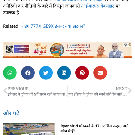
अमेरिकी कर नीतियों के बारे में विस्तृत जानकारी
आईआरएस वेबसाइट
पर
उपलब्ध है।
Related:
बोइंग 777X GE9X इंजन: नया झटका?
PREVIOUS
NEXT
इतिहाद ने दुनिया की 5वीं सबसे रहने लायक शहर के लिए शुरू किए नए 787 फ्लाइट्स
एयर इंडिया ने दुनिया की सबसे लंबी रेंज वाले 15 नए एयरक्राफ्ट मंगाए
और पढ़ें
Ryanair से मोरक्को के 17 नए विंटर रूट्स, जानें
कौन से हैं?