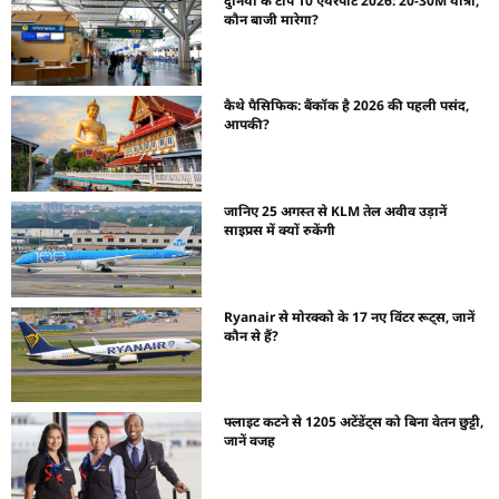
दुनिया के टॉप 10 एयरपोर्ट 2026: 20-30M यात्री,
कौन बाजी मारेगा?
कैथे पैसिफिक: बैंकॉक है 2026 की पहली पसंद,
आपकी?
जानिए 25 अगस्त से KLM तेल अवीव उड़ानें
साइप्रस में क्यों रुकेंगी
Ryanair से मोरक्को के 17 नए विंटर रूट्स, जानें
कौन से हैं?
फ्लाइट कटने से 1205 अटेंडेंट्स को बिना वेतन छुट्टी,
जानें वजह