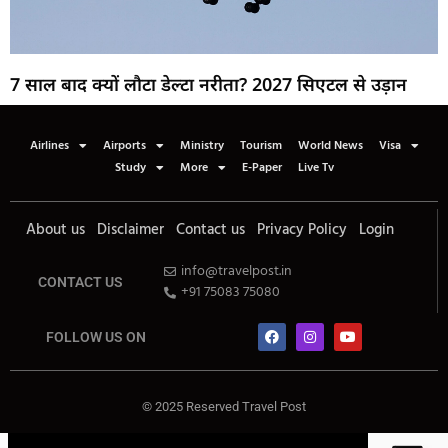
7 साल बाद क्यों लौटा डेल्टा नरीता? 2027 सिएटल से उड़ान
Airlines
Airports
Ministry
Tourism
World News
Visa
Study
More
E-Paper
Live Tv
About us
Disclaimer
Contact us
Privacy Policy
Login
info@travelpost.in
CONTACT US
+91 75083 75080
FOLLOW US ON
© 2025 Reserved Travel Post