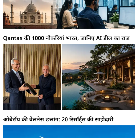
Qantas की 1000 नौकरियां भारत, जानिए AI डील का राज
ओबेरॉय की वेलनेस छलांग: 20 रिसॉर्ट्स की साझेदारी