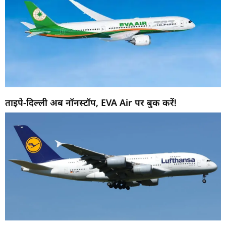
ताइपे-दिल्ली अब नॉनस्टॉप, EVA Air पर बुक करें!