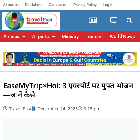
About us
Disclaimer
Contact us
Privacy Policy
Login
Airlines
Airports
Ministry
Tourism
World News
EaseMyTrip×Hoi: 3 एयरपोर्ट पर मुफ्त भोजन
—जानें कैसे
Travel Post
December 24, 2025
9:25 pm