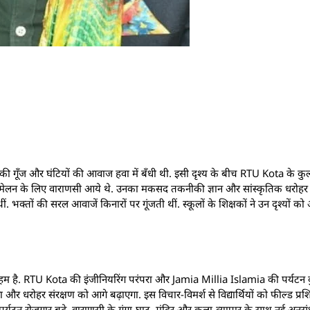
ा की गूँज और घंटियों की आवाज हवा में बँधी थी. इसी दृश्य के बीच RTU Kota के क
्मेलन के लिए वाराणसी आये थे. उनका मकसद तकनीकी ज्ञान और सांस्कृतिक धरोहर 
ं. भक्तों की सरल आवाजें किनारों पर गूंजती थीं. स्कूलों के शिक्षकों ने उन दृश्यों को 
मिका अहम है. RTU Kota की इंजीनियरिंग परंपरा और Jamia Millia Islamia की पर्यट
और धरोहर संरक्षण को आगे बढ़ाएगा. इस विचार-विमर्श से विद्यार्थियों को फील्ड प्रश
 पर्यटन रोजगार बढ़े. वाराणसी के गंगा-घाट, मंदिर और कला-व्यापार के साथ नई अनु