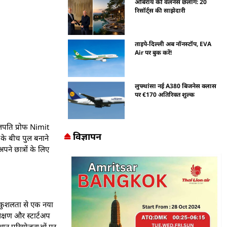
ओबेरॉय की वेलनेस छलांग: 20
रिसॉर्ट्स की साझेदारी
ताइपे-दिल्ली अब नॉनस्टॉप, EVA
Air पर बुक करें!
लुफ्थांसा नई A380 बिजनेस क्लास
पर €170 अतिरिक्त शुल्क
ुलपति प्रोफ Nimit
विज्ञापन
के बीच पुल बनाने
अपने छात्रों के लिए
न कुशलता से एक नया
िक्षण और स्टार्टअप
संधान परियोजनाओं पर