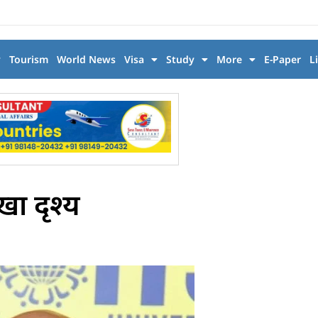
y
Tourism
World News
Visa
Study
More
E-Paper
L
खा दृश्य