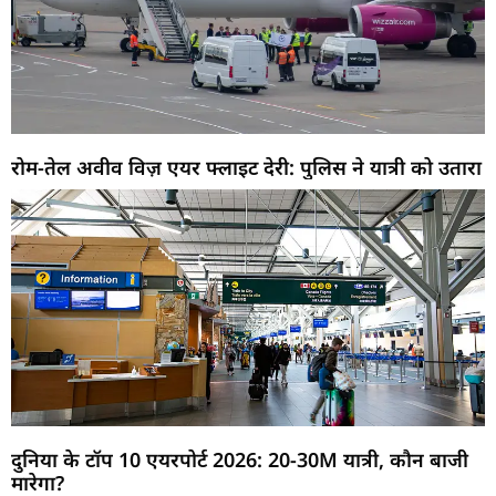
रोम-तेल अवीव विज़ एयर फ्लाइट देरी: पुलिस ने यात्री को उतारा
दुनिया के टॉप 10 एयरपोर्ट 2026: 20-30M यात्री, कौन बाजी
मारेगा?