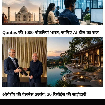
Qantas की 1000 नौकरियां भारत, जानिए AI डील का राज
ओबेरॉय की वेलनेस छलांग: 20 रिसॉर्ट्स की साझेदारी