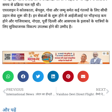
समय से प्रक्रिया चल रही थी।
एयरलाइन ने कोलकाता, बेंगलुरु, गोवा और जम्मू समेत कई गंतव्यों के लिए सीधी
उड़ान सेवा शुरू की है। इन सेवाओं के शुरू होने से आईजीआई पर भीड़भाड़ कम
होने और गाजियाबाद, नोएडा, पूर्वी दिल्ली और आसपास के इलाकों के यात्रियों के
लिए सुविधाजनक विकल्प उपलब्ध होने की उम्मीद है।
PREVIOUS
NEXT
International News : लंदन का हीथ्रो हवाई अड्डा 18 घंटे बाद फिर से खुला; बिजली कटौती के कारण बंद था
Vaishno Devi Direct Flight : वैष्णो देवी दर्शन के लिए यूपी से मिलेगी सीधी फ्लाइट, यात्रियों के लिए खुशखबरी
और पढ़ें