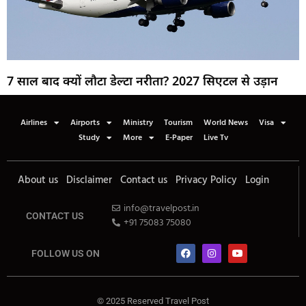
7 साल बाद क्यों लौटा डेल्टा नरीता? 2027 सिएटल से उड़ान
Airlines
Airports
Ministry
Tourism
World News
Visa
Study
More
E-Paper
Live Tv
About us
Disclaimer
Contact us
Privacy Policy
Login
info@travelpost.in
CONTACT US
+91 75083 75080
FOLLOW US ON
© 2025 Reserved Travel Post