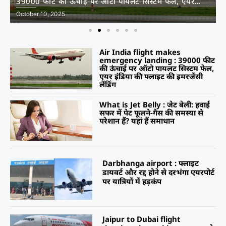
39000 फीट की ऊंचाई पर ऑटो पायलट सिस्‍टम फेल, एयर
इंडिया की फ्लाइट की इमरजेंसी लैंडिंग
October 10, 2025
Air India flight makes
emergency landing : 39000 फीट
की ऊंचाई पर ऑटो पायलट सिस्‍टम फेल,
एयर इंडिया की फ्लाइट की इमरजेंसी
लैंडिंग
What is Jet Belly : जेट बेली: हवाई
सफर में पेट फूलने-गैस की समस्या से
परेशान हैं? यहां हैं समाधान
Darbhanga airport : फ्लाइट
डायवर्ट और रद्द होने से दरभंगा एयरपोर्ट
पर यात्रियों में हड़कंप
Jaipur to Dubai flight