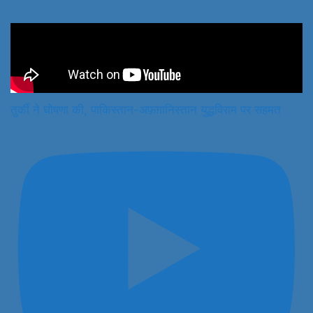
तुर्की ने घोषणा की, पाकिस्तान-अफ़ग़ानिस्तान युद्धविराम पर सहमत